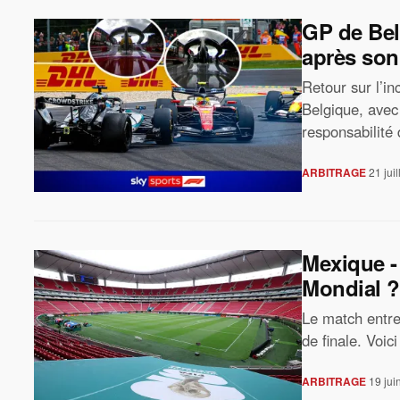
GP de Belg
après son 
Retour sur l’i
Belgique, avec 
responsabilité 
ARBITRAGE
21 jui
Mexique -
Mondial ?
Le match entre
de finale. Voici
ARBITRAGE
19 jui