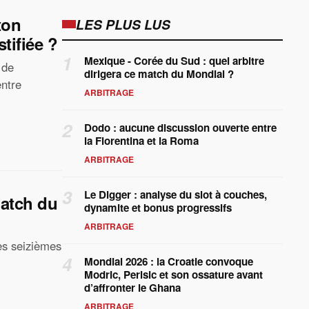
ton
LES PLUS LUS
tifiée ?
1
Mexique - Corée du Sud : quel arbitre
 de
dirigera ce match du Mondial ?
entre
ARBITRAGE
2
Dodo : aucune discussion ouverte entre
la Fiorentina et la Roma
ARBITRAGE
3
Le Digger : analyse du slot à couches,
match du
dynamite et bonus progressifs
ARBITRAGE
es seizièmes
4
Mondial 2026 : la Croatie convoque
Modric, Perisic et son ossature avant
d’affronter le Ghana
ARBITRAGE